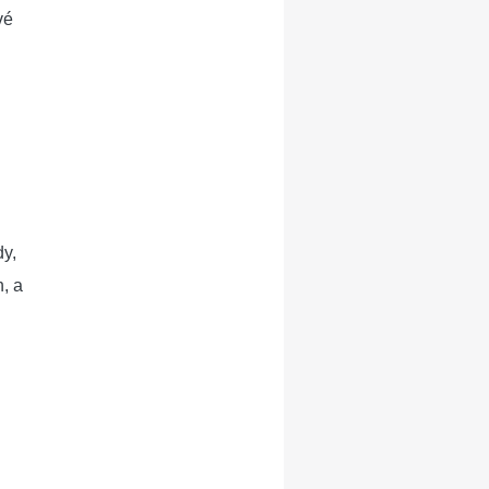
vé
dy,
h, a