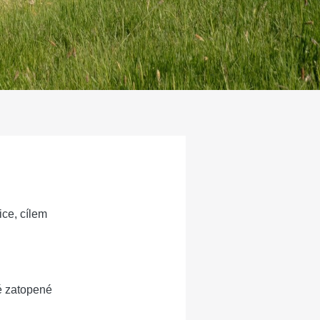
ice, cílem
vé zatopené