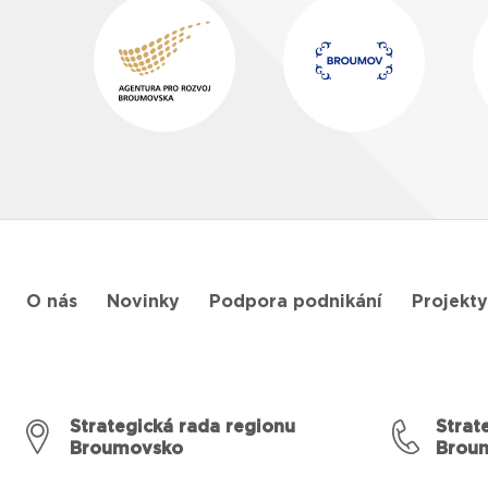
O nás
Novinky
Podpora podnikání
Projekty
Strategická rada regionu
Strat
Broumovsko
Brou