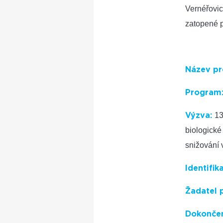
Vernéřovic
zatopené 
Název pr
Program
13
Výzva:
biologické 
snižování 
Identifik
Žadatel 
Dokončen