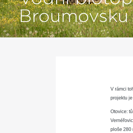
Broumovsku
V rámci to
projektu j
Otovice: t
Vernéřovic
ploše 280