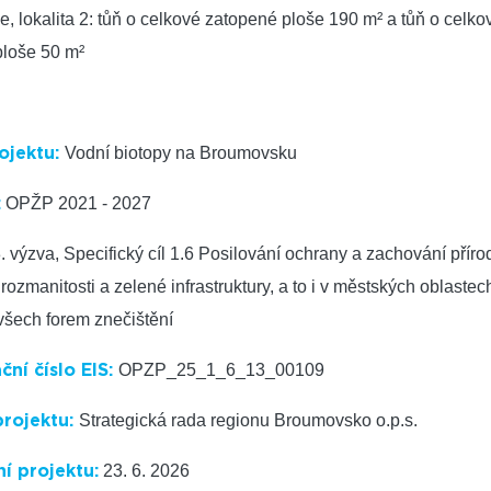
e, lokalita 2: tůň o celkové zatopené ploše 190 m² a tůň o celko
ploše 50 m²
Vodní biotopy na Broumovsku
ojektu:
OPŽP 2021 - 2027
:
. výzva, Specifický cíl 1.6 Posilování ochrany a zachování příro
rozmanitosti a zelené infrastruktury, a to i v městských oblastec
všech forem znečištění
OPZP_25_1_6_13_00109
ační číslo EIS:
Strategická rada regionu Broumovsko o.p.s.
projektu:
23. 6. 2026
í projektu: