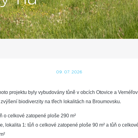
09. 07. 2026
hoto projektu byly vybudovány tůně v obcích Otovice a Vernéřov
e zvýšení biodiverzity na třech lokalitách na Broumovsku.
ůň o celkové zatopené ploše 290 m²
e, lokalita 1: tůň o celkové zatopené ploše 90 m² a tůň o celko
 m²