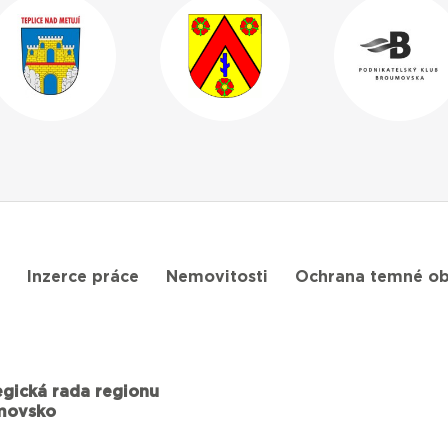
Inzerce práce
Nemovitosti
Ochrana temné ob
egická rada regionu
movsko