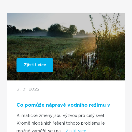
Zjistit více
31. 01. 2022
Co pomůže nápravě vodního režimu v
krajině?
Klimatické změny jsou výzvou pro celý svět.
Kromě globálních řešení tohoto problému je
možné zaměřit se i na ...
Zjistit více