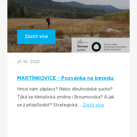
Zjistit více
21. 10. 2021
MARTÍNKOVICE - Pozvánka na besedu:
Adaptace na klimatickou změnu
Hrozí nám záplavy? Nebo dlouhodobé sucho?
Týká se klimatická změna i Broumovska? A jak
se jí přizpůsobit? Strategická ...
Zjistit více