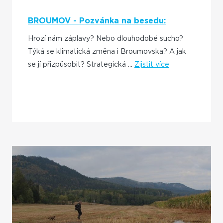
BROUMOV - Pozvánka na besedu:
Adaptace na klimatickou změnu
Hrozí nám záplavy? Nebo dlouhodobé sucho?
Týká se klimatická změna i Broumovska? A jak
se jí přizpůsobit? Strategická ...
Zjistit více