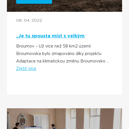
08. 04. 2022
„Je tu spousta míst s velkým
potenciálem k zádrži vody,“ říkají
Broumov – Už více než 58 km2 území
lokální koordinátoři na Broumovsku
Broumovska bylo zmapováno díky projektu
Adaptace na klimatickou změnu Broumovsko ...
Zjistit více