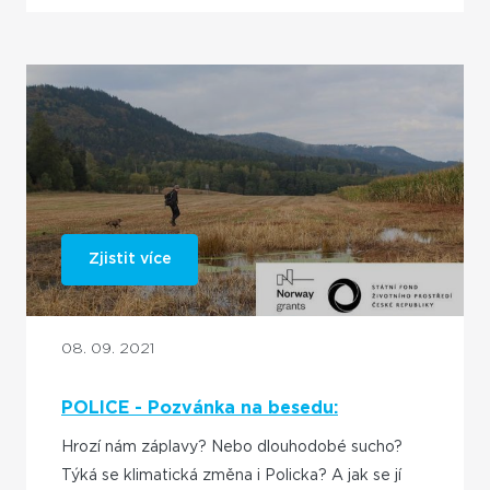
Zjistit více
08. 09. 2021
POLICE - Pozvánka na besedu:
Adaptace na klimatickou změnu
Hrozí nám záplavy? Nebo dlouhodobé sucho?
Týká se klimatická změna i Policka? A jak se jí