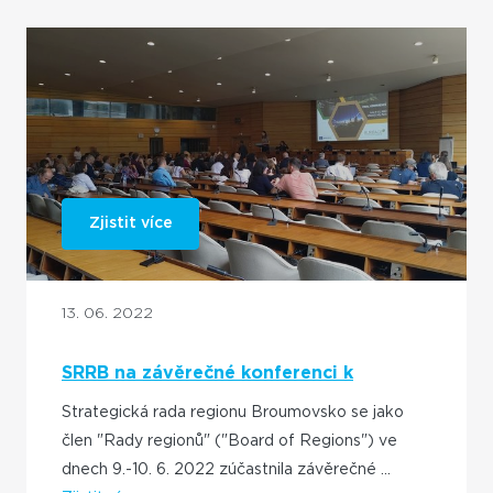
Zjistit více
13. 06. 2022
SRRB na závěrečné konferenci k
projektu RURITAGE
Strategická rada regionu Broumovsko se jako
člen "Rady regionů" ("Board of Regions") ve
dnech 9.-10. 6. 2022 zúčastnila závěrečné ...