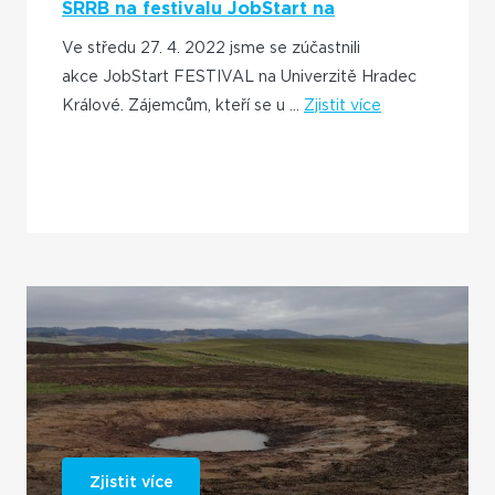
SRRB na festivalu JobStart na
Univerzitě Hradec Králové
Ve středu 27. 4. 2022 jsme se zúčastnili
akce JobStart FESTIVAL na Univerzitě Hradec
Králové. Zájemcům, kteří se u ...
Zjistit více
Zjistit více