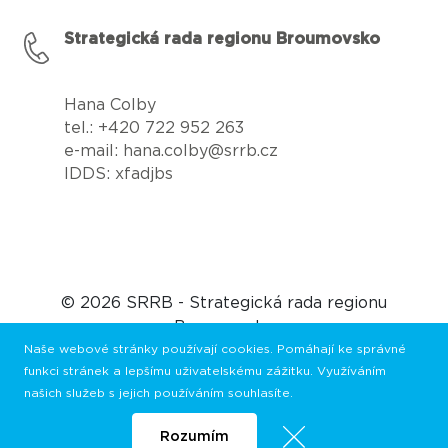
Strategická rada regionu Broumovsko
Hana Colby
tel.: +420 722 952 263
e-mail: hana.colby@srrb.cz
IDDS: xfadjbs
© 2026 SRRB - Strategická rada regionu
Broumovsko
Naše webové stránky používají cookies. Pomáhají ke správné
funkci stránek a lepšímu uživatelskému zážitku. Využíváním
našich služeb s jejich používáním souhlasíte.
Rozumím