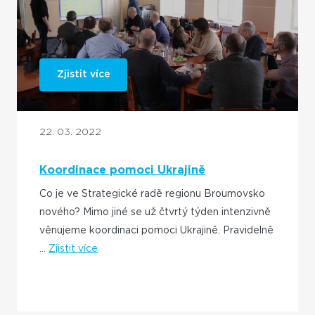
Zjistit více
22. 03. 2022
Koordinace pomoci Ukrajině
Co je ve Strategické radě regionu Broumovsko
nového? Mimo jiné se už čtvrtý týden intenzivně
věnujeme koordinaci pomoci Ukrajině. Pravidelně
...
Zjistit více